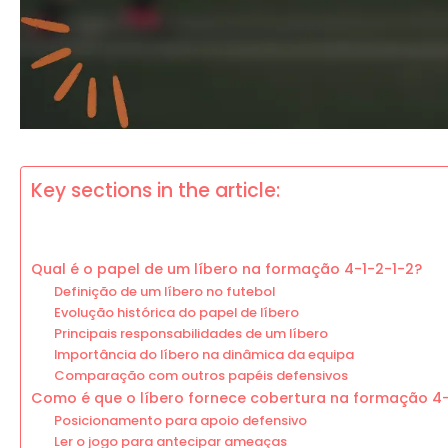
Key sections in the article:
Qual é o papel de um líbero na formação 4-1-2-1-2?
Definição de um líbero no futebol
Evolução histórica do papel de líbero
Principais responsabilidades de um líbero
Importância do líbero na dinâmica da equipa
Comparação com outros papéis defensivos
Como é que o líbero fornece cobertura na formação 4-
Posicionamento para apoio defensivo
Ler o jogo para antecipar ameaças