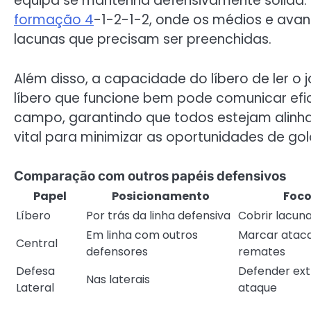
equipa se mantenha defensivamente sólida. 
formação 4
-1-2-1-2, onde os médios e ava
lacunas que precisam ser preenchidas.
Além disso, a capacidade do líbero de ler o
líbero que funcione bem pode comunicar e
campo, garantindo que todos estejam alinha
vital para minimizar as oportunidades de gol
Comparação com outros papéis defensivos
Papel
Posicionamento
Foco
Líbero
Por trás da linha defensiva
Cobrir lacuna
Em linha com outros
Marcar ataca
Central
defensores
remates
Defesa
Defender ext
Nas laterais
Lateral
ataque