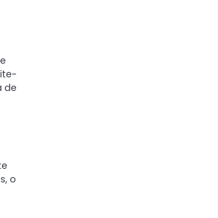
se
ite-
a de
te
s, o