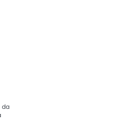
s da
a