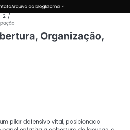
ntato
Arquivo do blog
Idioma
1-2
ipação
bertura, Organização,
m pilar defensivo vital, posicionado
 papel enfatiza a cobertura de lacunas, a