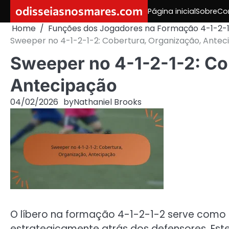
Skip
odisseiasnosmares.com
Página inicial
Sobre
Co
to
Home
Funções dos Jogadores na Formação 4-1-2-
content
Sweeper no 4-1-2-1-2: Cobertura, Organização, Antec
Sweeper no 4-1-2-1-2: Co
Antecipação
04/02/2026
by
Nathaniel Brooks
O líbero na formação 4-1-2-1-2 serve como u
estrategicamente atrás dos defensores. Este