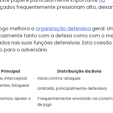
Este papel é particularmente importante
na
nçados frequentemente pressionam alto, deixa
 jogo melhora a
organização defensiva
geral. U
ficazmente tanto com a defesa como com o me
dos nas suas funções defensivas. Esta coesão
o para o adversário.
 Principal
Distribuição da Bola
s, interceptar
Inicia contra-ataques
ntes, bloquear
Limitada, principalmente defensiva
remos, apoiar o
Frequentemente envolvido na constr
de jogo