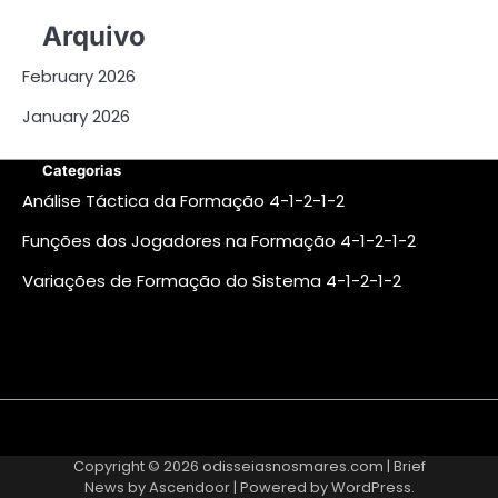
Arquivo
February 2026
January 2026
Categorias
Análise Táctica da Formação 4-1-2-1-2
Funções dos Jogadores na Formação 4-1-2-1-2
Variações de Formação do Sistema 4-1-2-1-2
About
Contact
Cookie
Privacy
Sitemap
Terms
Us
Us
Policy
Policy
and
Copyright © 2026
odisseiasnosmares.com
| Brief
Conditions
News by
Ascendoor
| Powered by
WordPress
.