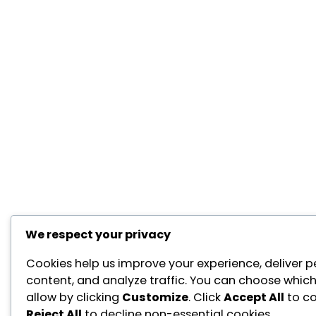
We respect your privacy
Cookies help us improve your experience, deliver p
content, and analyze traffic. You can choose which
allow by clicking
Customize
. Click
Accept All
to co
Reject All
to decline non-essential cookies.