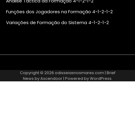
Análise Táctica da Formação 4-1-2-1-2
Funções dos Jogadores na Formação 4-1-2-1-2
Variações de Formação do Sistema 4-1-2-1-2
About
Contact
Cookie
Privacy
Sitemap
Terms
Us
Us
Policy
Policy
and
Copyright © 2026
odisseiasnosmares.com
| Brief
Conditions
News by
Ascendoor
| Powered by
WordPress
.