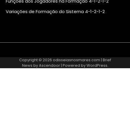
Funções dos Jogadores na Formação 4-1-2-1-2
Variações de Formação do Sistema 4-1-2-1-2
About
Contact
Cookie
Privacy
Sitemap
Terms
Us
Us
Policy
Policy
and
Copyright © 2026
odisseiasnosmares.com
| Brief
Conditions
News by
Ascendoor
| Powered by
WordPress
.