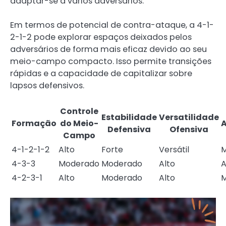
adaptar-se a vários adversários.
Em termos de potencial de contra-ataque, a 4-1-
2-1-2 pode explorar espaços deixados pelos
adversários de forma mais eficaz devido ao seu
meio-campo compacto. Isso permite transições
rápidas e a capacidade de capitalizar sobre
lapsos defensivos.
Controle
Estabilidade
Versatilidade
Formação
do Meio-
A
Defensiva
Ofensiva
Campo
4-1-2-1-2
Alto
Forte
Versátil
M
4-3-3
Moderado
Moderado
Alto
A
4-2-3-1
Alto
Moderado
Alto