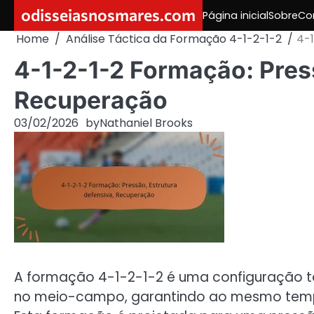
Skip
odisseiasnosmares.com
Página inicial
Sobre
Co
to
Home
Análise Táctica da Formação 4-1-2-1-2
4-1
content
4-1-2-1-2 Formação: Press
Recuperação
03/02/2026
by
Nathaniel Brooks
A formação 4-1-2-1-2 é uma configuração tá
no meio-campo, garantindo ao mesmo tempo