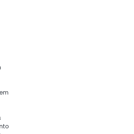
m
 em
s
nto