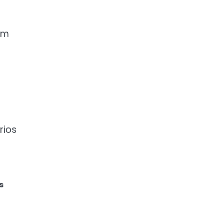
em
s
rios
s