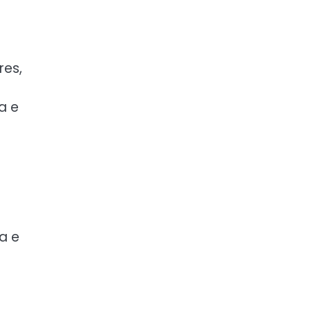
res,
a e
a e