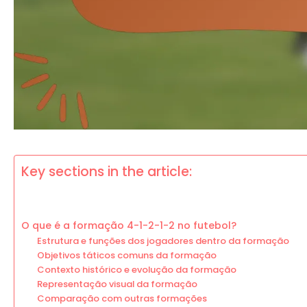
Key sections in the article:
O que é a formação 4-1-2-1-2 no futebol?
Estrutura e funções dos jogadores dentro da formação
Objetivos táticos comuns da formação
Contexto histórico e evolução da formação
Representação visual da formação
Comparação com outras formações